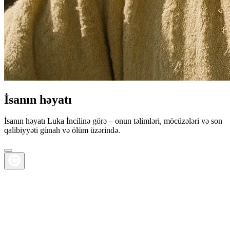
İsanın həyatı
İsanın həyatı Luka İncilinə görə – onun təlimləri, möcüzələri və son
qalibiyyəti günah və ölüm üzərində.