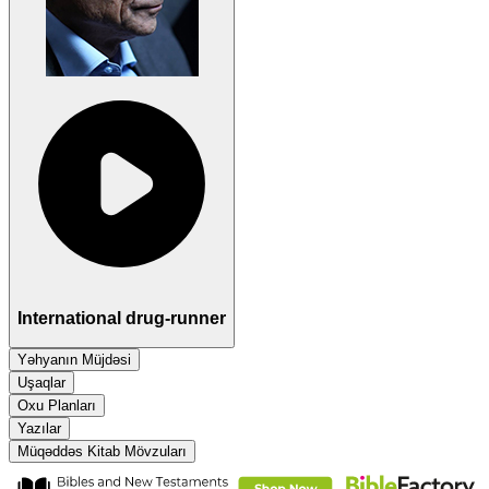
International drug-runner
Yəhyanın Müjdəsi
Uşaqlar
Oxu Planları
Yazılar
Müqəddəs Kitab Mövzuları