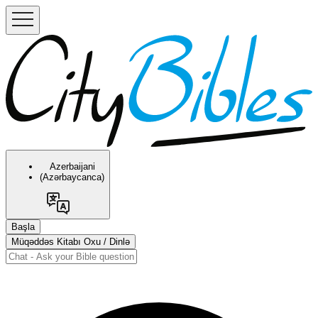
Azerbaijani
(Azərbaycanca)
Başla
Müqəddəs Kitabı Oxu / Dinlə